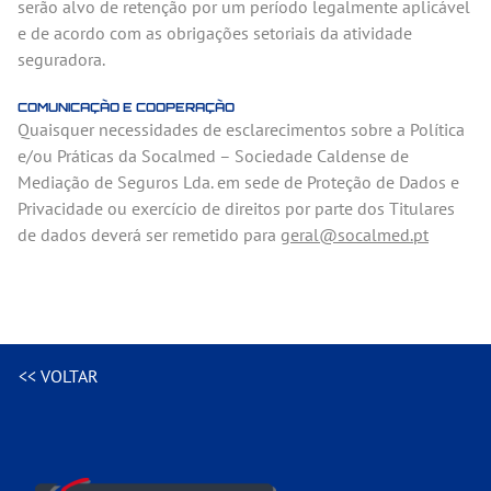
serão alvo de retenção por um período legalmente aplicável
e de acordo com as obrigações setoriais da atividade
seguradora.
COMUNICAÇÃO E COOPERAÇÃO
Quaisquer necessidades de esclarecimentos sobre a Política
e/ou Práticas da Socalmed – Sociedade Caldense de
Mediação de Seguros Lda. em sede de Proteção de Dados e
Privacidade ou exercício de direitos por parte dos Titulares
de dados deverá ser remetido para
geral@socalmed.pt
<< VOLTAR