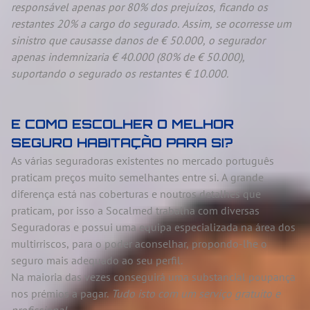
responsável apenas por 80% dos prejuízos, ficando os
restantes 20% a cargo do segurado. Assim, se ocorresse um
sinistro que causasse danos de € 50.000, o segurador
apenas indemnizaria € 40.000 (80% de € 50.000),
suportando o segurado os restantes € 10.000.
E COMO ESCOLHER O MELHOR
SEGURO HABITAÇÃO PARA SI?
As várias seguradoras existentes no mercado português
praticam preços muito semelhantes entre si. A grande
diferença está nas coberturas e noutros detalhes que
praticam, por isso a Socalmed trabalha com diversas
Seguradoras e possui uma equipa especializada na área dos
multirriscos, para o poder aconselhar, propondo-lhe o
seguro mais adequado ao seu perfil.
Na maioria das vezes conseguirá uma substancial poupança
nos prémios a pagar.
Tudo isto com um serviço gratuito e