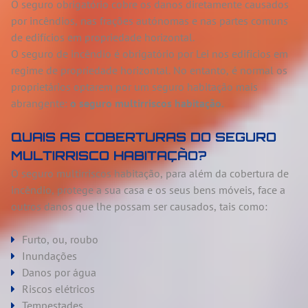
O seguro obrigatório cobre os danos diretamente causados
por incêndios, nas frações autónomas e nas partes comuns
de edifícios em propriedade horizontal.
O seguro de incêndio é obrigatório por Lei nos edifícios em
regime de propriedade horizontal. No entanto, é normal os
proprietários optarem por um seguro habitação mais
abrangente:
o
seguro multirriscos habitação.
QUAIS AS COBERTURAS DO SEGURO
MULTIRRISCO HABITAÇÃO?
O seguro multirriscos habitação, para além da cobertura de
incêndio, protege a sua casa e os seus bens móveis, face a
outros danos que lhe possam ser causados, tais como:
Furto, ou, roubo
Inundações
Danos por água
Riscos elétricos
Tempestades