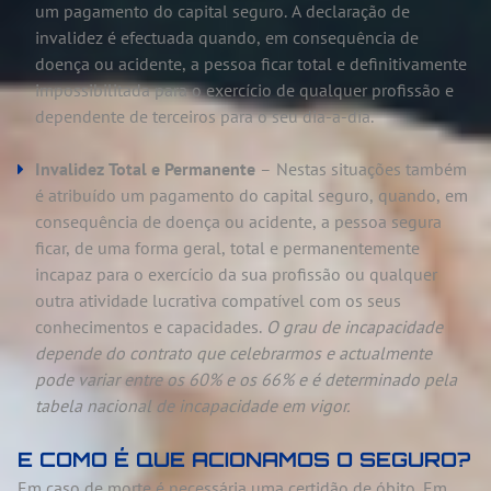
um pagamento do capital seguro. A declaração de
invalidez é efectuada quando, em consequência de
doença ou acidente, a pessoa ficar total e definitivamente
impossibilitada para o exercício de qualquer profissão e
dependente de terceiros para o seu dia-a-dia.
Invalidez Total e Permanente
– Nestas situações também
é atribuído um pagamento do capital seguro, quando, em
consequência de doença ou acidente, a pessoa segura
ficar, de uma forma geral, total e permanentemente
incapaz para o exercício da sua profissão ou qualquer
outra atividade lucrativa compatível com os seus
conhecimentos e capacidades.
O grau de incapacidade
depende do contrato que celebrarmos e actualmente
pode variar entre os 60% e os 66% e é determinado pela
tabela nacional de incapacidade em vigor.
E COMO É QUE ACIONAMOS O SEGURO?
Em caso de morte é necessária uma certidão de óbito. Em