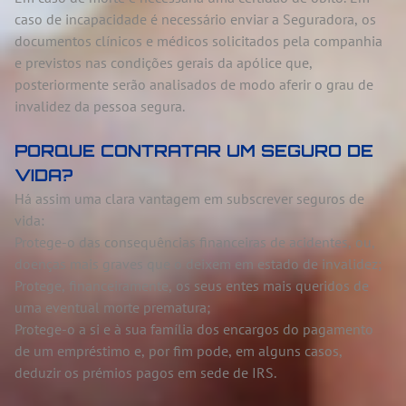
caso de incapacidade é necessário enviar a Seguradora, os
documentos clínicos e médicos solicitados pela companhia
e previstos nas condições gerais da apólice que,
posteriormente serão analisados de modo aferir o grau de
invalidez da pessoa segura.
PORQUE CONTRATAR UM SEGURO DE
VIDA?
Há assim uma clara vantagem em subscrever seguros de
vida:
Protege-o das consequências financeiras de acidentes, ou,
doenças mais graves que o deixem em estado de invalidez;
Protege, financeiramente, os seus entes mais queridos de
uma eventual morte prematura;
Protege-o a si e à sua família dos encargos do pagamento
de um empréstimo e, por fim pode, em alguns casos,
deduzir os prémios pagos em sede de IRS.